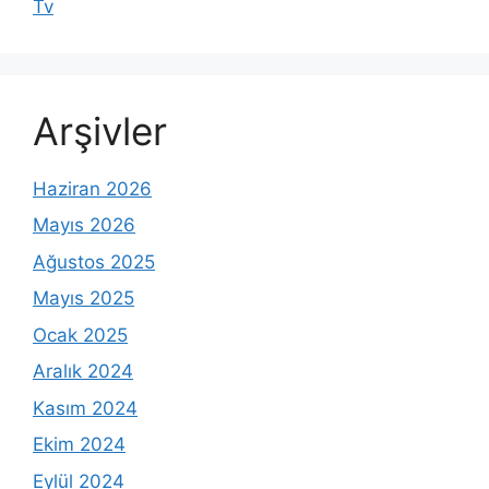
Tv
Arşivler
Haziran 2026
Mayıs 2026
Ağustos 2025
Mayıs 2025
Ocak 2025
Aralık 2024
Kasım 2024
Ekim 2024
Eylül 2024