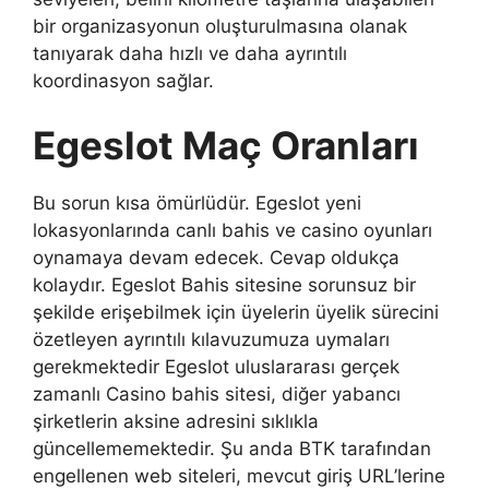
bir organizasyonun oluşturulmasına olanak
tanıyarak daha hızlı ve daha ayrıntılı
koordinasyon sağlar.
Egeslot Maç Oranları
Bu sorun kısa ömürlüdür. Egeslot yeni
lokasyonlarında canlı bahis ve casino oyunları
oynamaya devam edecek. Cevap oldukça
kolaydır. Egeslot Bahis sitesine sorunsuz bir
şekilde erişebilmek için üyelerin üyelik sürecini
özetleyen ayrıntılı kılavuzumuza uymaları
gerekmektedir Egeslot uluslararası gerçek
zamanlı Casino bahis sitesi, diğer yabancı
şirketlerin aksine adresini sıklıkla
güncellememektedir. Şu anda BTK tarafından
engellenen web siteleri, mevcut giriş URL’lerine