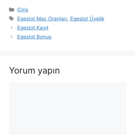
Kategoriler
Giriş
Etiketler
Egeslot Maç Oranları
,
Egeslot Üyelik
Egeslot Kayıt
Egeslot Bonus
Yorum yapın
Yorum