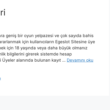
ri
lara geniş bir oyun yelpazesi ve çok sayıda bahis
arlanmak için kullanıcıların Egeslot Sitesine üye
lmek için 18 yaşında veya daha büyük olmanız
lik bilgilerini girerek sistemde hesap
ni Üyeler alanında bulunan kayıt …
Devamını oku
ı