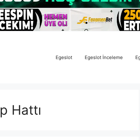
Egeslot
Egeslot İnceleme
Eg
p Hattı