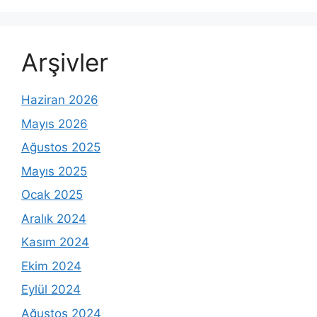
Arşivler
Haziran 2026
Mayıs 2026
Ağustos 2025
Mayıs 2025
Ocak 2025
Aralık 2024
Kasım 2024
Ekim 2024
Eylül 2024
Ağustos 2024