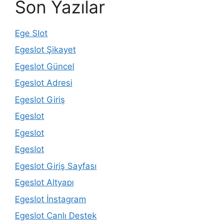
Son Yazılar
Ege Slot
Egeslot Şikayet
Egeslot Güncel
Egeslot Adresi
Egeslot Giriş
Egeslot
Egeslot
Egeslot
Egeslot Giriş Sayfası
Egeslot Altyapı
Egeslot İnstagram
Egeslot Canlı Destek