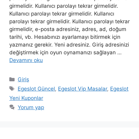
girmelidir. Kullanıcı parolayı tekrar girmelidir.
Kullanıcı parolayı tekrar girmelidir. Kullanıcı
parolayı tekrar girmelidir. Kullanıcı parolayı tekrar
girmelidir, e-posta adresiniz, adres, ad, doğum
tarihi, vb. Hesabınızı ayarlamayı bitirmek için
yazmanız gerekir. Yeni adresiniz. Giriş adresinizi
değiştirmek için oyun oynamanızı sağlayan …
Devamını oku
Kategoriler
Giriş
Etiketler
Egeslot Güncel
,
Egeslot Vip Masalar
,
Egeslot
Yeni Kuponlar
Yorum yap