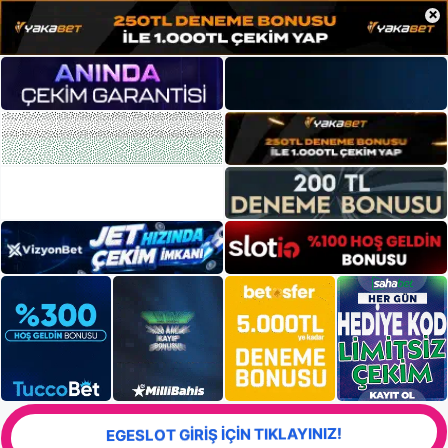
×
EGESLOT GİRİŞ İÇİN TIKLAYINIZ!