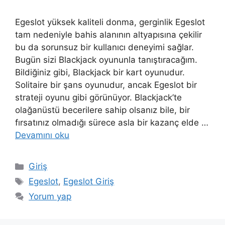
Egeslot yüksek kaliteli donma, gerginlik Egeslot
tam nedeniyle bahis alanının altyapısına çekilir
bu da sorunsuz bir kullanıcı deneyimi sağlar.
Bugün sizi Blackjack oyununla tanıştıracağım.
Bildiğiniz gibi, Blackjack bir kart oyunudur.
Solitaire bir şans oyunudur, ancak Egeslot bir
strateji oyunu gibi görünüyor. Blackjack’te
olağanüstü becerilere sahip olsanız bile, bir
fırsatınız olmadığı sürece asla bir kazanç elde …
Devamını oku
Kategoriler
Giriş
Etiketler
Egeslot
,
Egeslot Giriş
Yorum yap