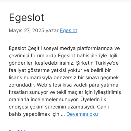
Egeslot
Mayıs 27, 2025
yazar
Egeslot
Egeslot Çeşitli sosyal medya platformlarında ve
çevrimiçi forumlarda Egeslot bahisçileriyle ilgili
gönderileri keşfedebilirsiniz. Şirketin Türkiye’de
faaliyet gösterme yetkisi yoktur ve belirli bir
lisans numarasıyla benzersiz bir sınavı geçmek
zorundadır. Web sitesi kısa vadeli para yatırma
fırsatları sunuyor ve tekli maçlar için iyileştirilmiş
oranlarla incelemeler sunuyor. Üyelerin ilk
endişesi çekim sürecinin uzamasıydı. Canlı
bahis yapabilmek için …
Devamını oku
Kategoriler