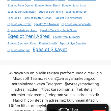
Egeslot Rulet Oyunu
Egeslot Rulet Sitesi
Egeslot Sanal Spor
Egeslot Slot Makineleri
Egeslot Spor Yayını
Egeslot Telegram
Egeslot TV
Egeslot Twitter Hesabı
Egeslot Vip Avantajlar
Egeslot Vip Hizmet
Egeslot Vip Masalar
Ege Slot Vip Seçenekler
Egeslot Whatsapp Hattı
Egeslot Yasa Dışı Bahis Sitesi
Egeslot Yeni Adresi
Egeslot Yeni Kuponlar
Egeslot Çevrimiçi Kayıt
Egeslot Üyelik
Egeslot Üye Oyunları
Egeslot Şikayet
Egeslot İnstagram
Avrasya'nın en büyük reklam platformunda olmak için
Microsoft Teams:
reklam@avrasyamarketing.com
adresimizden veya Telegram: @Avrasyamarketing
adresimizden irtibat kurabilirsiniz. (Tek iletişim
adreslerimiz teams / telegram ve mail adresimizdir.
Harici hiçbir iletişim adresimiz bulunmamaktadır.
Lütfen itibar etmeyiniz.) Türkiye yasalarına göre 7258