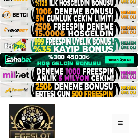
İçeriğe
atla
Menü