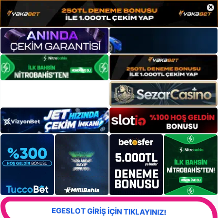
×
EGESLOT GİRİŞ İÇİN TIKLAYINIZ!