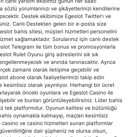
n canlı yardım ekibimiz günün her saati
a sözlü yorumlarınızı ve şikâyetlerinizi kendilerine
zecektir. Destek ekibimize Egeslot Twitter’ı ve
iniz. Canlı Destekten gelen bir e-posta size
slot bahis sitesi, müşteri hizmetleri personelini
hizmet sağlamaktadır. Sorularınız için canlı destek
geslot Telegram ile tüm bonus ve promosyonlarla
geslot Rulet Oyunu giriş adreslerini sık sık
si engellenmeyecek ve anında tanınacaktır. Ayrıca
çek zamanlı olarak iletişime geçebilir ve
lot abone olarak faaliyetlerimizi takip edin
kesintisiz olarak yayınlıyor. Herhangi bir ücret
rlayarak önceki oyunlara ve Egeslot Casino ile
işebilir ve bunları görüntüleyebilirsiniz. Lider bahis
niz tek platformdur. Oyunun kalitesi ve bütünlüğü
 bahis oynamakla kalmayıp, maçları kesintisiz
n casino ve casino hizmetleri sunan platformlar
güvenilirliğine dair şüpheniz ne olursa olsun,