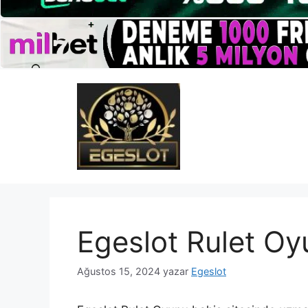
İçeriğe
atla
Egeslot Rulet Oy
Ağustos 15, 2024
yazar
Egeslot