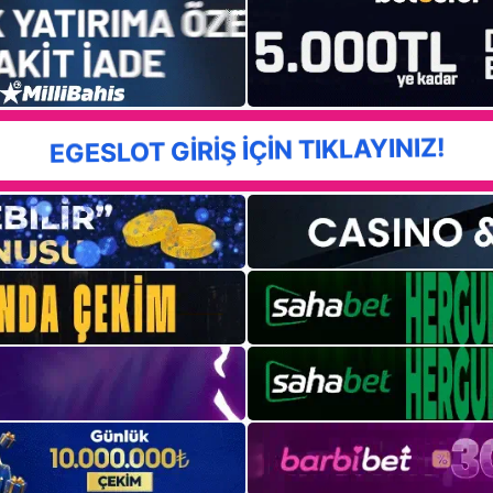
EGESLOT GİRİŞ İÇİN TIKLAYINIZ!