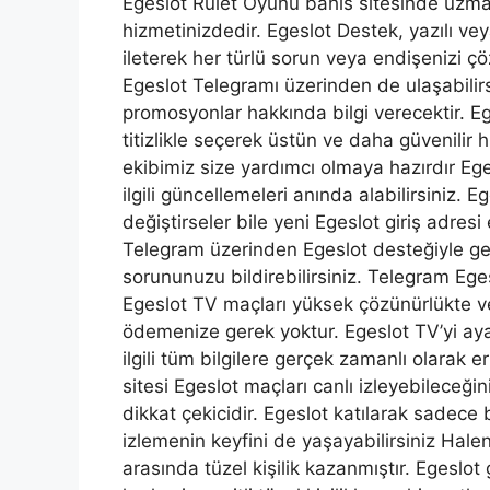
Egeslot Rulet Oyunu bahis sitesinde uzma
hizmetinizdedir. Egeslot Destek, yazılı vey
ileterek her türlü sorun veya endişenizi çö
Egeslot Telegramı üzerinden de ulaşabilirs
promosyonlar hakkında bilgi verecektir. Ege
titizlikle seçerek üstün ve daha güvenilir 
ekibimiz size yardımcı olmaya hazırdır E
ilgili güncellemeleri anında alabilirsiniz. E
değiştirseler bile yeni Egeslot giriş adre
Telegram üzerinden Egeslot desteğiyle ger
sorununuzu bildirebilirsiniz. Telegram Eges
Egeslot TV maçları yüksek çözünürlükte ve 
ödemenize gerek yoktur. Egeslot TV’yi aya
ilgili tüm bilgilere gerçek zamanlı olarak er
sitesi Egeslot maçları canlı izleyebileceği
dikkat çekicidir. Egeslot katılarak sadece
izlemenin keyfini de yaşayabilirsiniz Hale
arasında tüzel kişilik kazanmıştır. Egeslot 