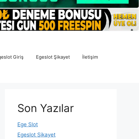
eslot Giriş
Egeslot Şikayet
İletişim
Son Yazılar
Ege Slot
Egeslot Şikayet