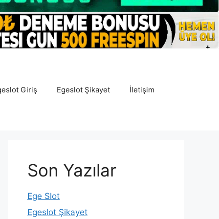
eslot Giriş
Egeslot Şikayet
İletişim
Son Yazılar
Ege Slot
Egeslot Şikayet