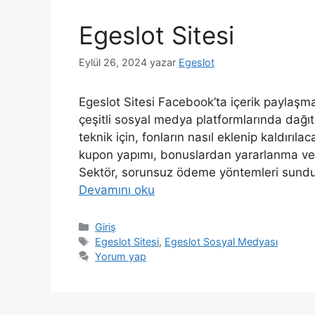
Egeslot Sitesi
Eylül 26, 2024
yazar
Egeslot
Egeslot Sitesi Facebook’ta içerik paylaşma
çeşitli sosyal medya platformlarında dağıtı
teknik için, fonların nasıl eklenip kaldırıl
kupon yapımı, bonuslardan yararlanma ve 
Sektör, sorunsuz ödeme yöntemleri sundukl
Devamını oku
Kategoriler
Giriş
Etiketler
Egeslot Sitesi
,
Egeslot Sosyal Medyası
Yorum yap